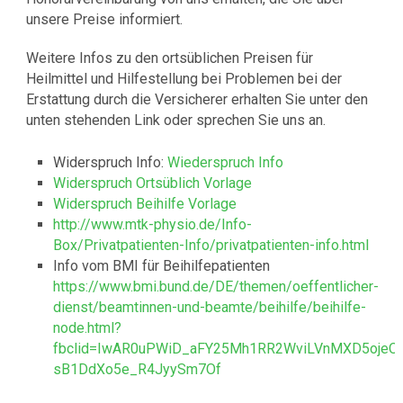
unsere Preise informiert.
Weitere Infos zu den ortsüblichen Preisen für
Heilmittel und Hilfestellung bei Problemen bei der
Erstattung durch die Versicherer erhalten Sie unter den
unten stehenden Link oder sprechen Sie uns an.
Widerspruch Info:
Wiederspruch Info
Widerspruch Ortsüblich Vorlage
Widerspruch Beihilfe Vorlage
http://www.mtk-physio.de/Info-
Box/Privatpatienten-Info/privatpatienten-info.html
Info vom BMI für Beihilfepatienten
https://www.bmi.bund.de/DE/themen/oeffentlicher-
dienst/beamtinnen-und-beamte/beihilfe/beihilfe-
node.html?
fbclid=IwAR0uPWiD_aFY25Mh1RR2WviLVnMXD5ojeO
sB1DdXo5e_R4JyySm7Of